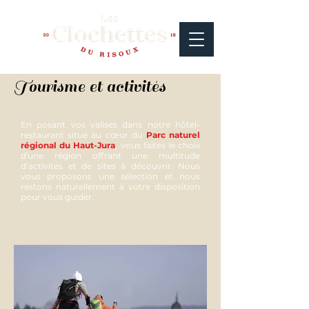
Tourisme et activités
En posant vos valises dans notre hôtel-
restaurant situé au cœur du
Parc naturel
régional du Haut-Jura
, vous faites le choix
d'une région offrant une multitude
d’activités et de sites à découvrir. Nous
vous proposons une sélection et nous
restons naturellement à votre disposition
pour vous guider.