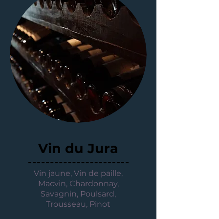
Vin du Jura
Vin jaune, Vin de paille,
Macvin, Chardonnay,
Savagnin, Poulsard,
Trousseau, Pinot