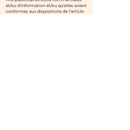
et/ou d’information et/ou qu’elles soient
conformes aux dispositions de l’article
L122-5 du Code de la Propriété
Intellectuelle.
Informations relatives aux produits :
Dans le cadre d’une politique
d’amélioration constante de ses
produits et services, Les Clochettes du
Risoux peut modifier à tout moment
les caractéristiques de son offre. Les
produits et/ou services présentés sur ce
site sont ceux distribués en France
métropolitaine.
En tout état de cause, les informations
contenues sur ce site sont des
informations à caractère général et
n’ont pas valeur contractuelle.
Limitation de responsabilité :
Vous utilisez le site
www.lesclochettesdurisoux.com
sous