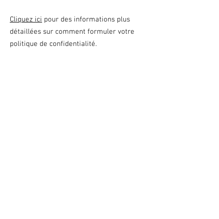
Cliquez ici
pour des informations plus
détaillées sur comment formuler votre
politique de confidentialité.
Contact us
lesclochettesdurisoux@gmail.com
03 81 69 21 82
CONTACT US
Find us
LES CLOCHETTES DU RISOUX
2 place de l’église